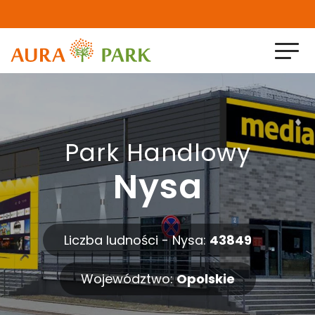
Home
O nas
Park Handlowy
Nysa
Projekty zrealizowane
Projekty w realizacji
Liczba ludności - Nysa:
43849
Aktualności
Województwo:
Opolskie