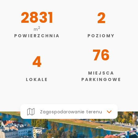
2831
2
2
m
POWIERZCHNIA
POZIOMY
76
4
MIEJSCA
LOKALE
PARKINGOWE
Zagospodarowanie terenu