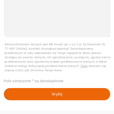
Administratorem danych jest ME Invest sp. z o.o. (ul. Za Dworcem 1D,
77-400 Złotów), kontakt: biuro@aurapark.pl. Dane będziemy
przetwarzać w celu odpowiedzi na Twoje zapytanie. Masz prawo:
dostępu do swoich danych, ich sprostowania, usunięcia, ograniczenia
przetwarzania oraz sprzeciwu wobec przetwarzania danych, a także
złożenia skargi dotyczącej przetwarzania danych.
Tutaj
dowiesz się
więcej o tym, jak chronimy Twoje dane.
Pola oznaczone * są obowiązkowe
Wyślij