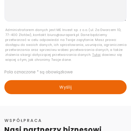
Administratorem danych jest ME Invest sp. z o.o. (ul. Za Dworcem 1D,
77-400 Złotów), kontakt: biuro@aurapark.pl. Dane będziemy
przetwarzać w celu odpowiedzi na Twoje zapytanie. Masz prawo:
dostępu do swoich danych, ich sprostowania, usunięcia, ograniczenia
przetwarzania oraz sprzeciwu wobec przetwarzania danych, a także
złożenia skargi dotyczącej przetwarzania danych.
Tutaj
dowiesz się
więcej o tym, jak chronimy Twoje dane.
Pola oznaczone * są obowiązkowe
Wyślij
WSPÓŁPRACA
Nasi partnerzy biznesowi