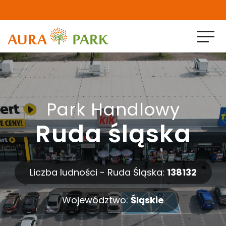
Home
O nas
Park Handlowy
Ruda śląska
Projekty zrealizowane
Projekty w realizacji
Liczba ludności - Ruda Śląska:
138132
Aktualności
Województwo:
Śląskie