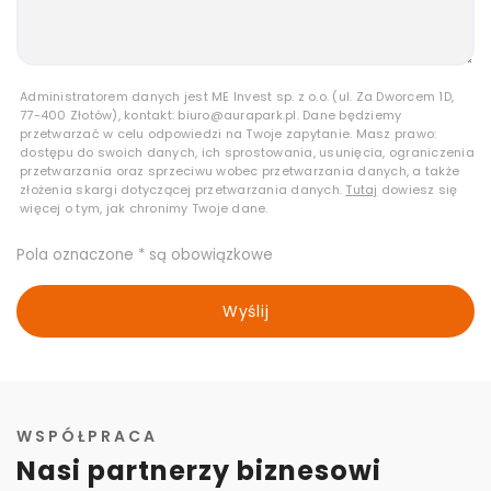
Administratorem danych jest ME Invest sp. z o.o. (ul. Za Dworcem 1D,
77-400 Złotów), kontakt: biuro@aurapark.pl. Dane będziemy
przetwarzać w celu odpowiedzi na Twoje zapytanie. Masz prawo:
dostępu do swoich danych, ich sprostowania, usunięcia, ograniczenia
przetwarzania oraz sprzeciwu wobec przetwarzania danych, a także
złożenia skargi dotyczącej przetwarzania danych.
Tutaj
dowiesz się
więcej o tym, jak chronimy Twoje dane.
Pola oznaczone * są obowiązkowe
Wyślij
WSPÓŁPRACA
Nasi partnerzy biznesowi