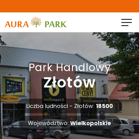
Home
O nas
Park Handlowy
Złotów
Projekty zrealizowane
Projekty w realizacji
Liczba ludności - Złotów:
18500
Aktualności
Województwo:
Wielkopolskie